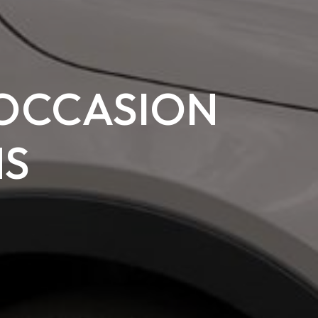
'OCCASION
NS