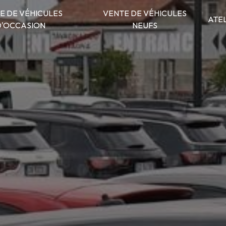
E DE VÉHICULES
VENTE DE VÉHICULES
ATE
D'OCCASION
NEUFS