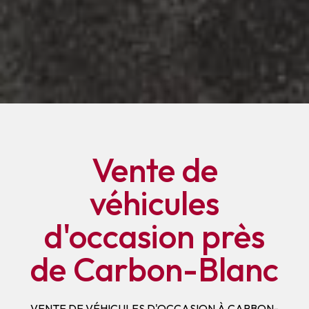
Vente de
véhicules
d'occasion près
de Carbon-Blanc
VENTE DE VÉHICULES D'OCCASION À CARBON-