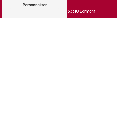
Adresse
Personnaliser
5 Allée Oiseau de France
33310 Lormont
Téléphone
05 56 31 60 61
E-mail
garagealbert@orange.fr