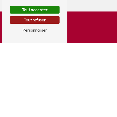
Tout accepter
Tout refuser
Personnaliser
Adresse
5 Allée Oiseau de France
33310 Lormont
Téléphone
05 56 31 60 61