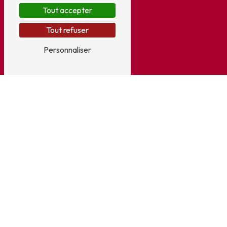
Tout accepter
Tout refuser
Personnaliser
Adresse
5 Allée Oiseau de France
33310 Lormont
Téléphone
05 56 31 60 61