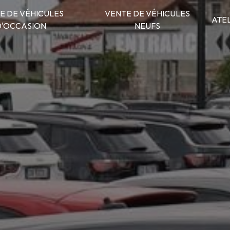
E DE VÉHICULES
VENTE DE VÉHICULES
ATE
D'OCCASION
NEUFS